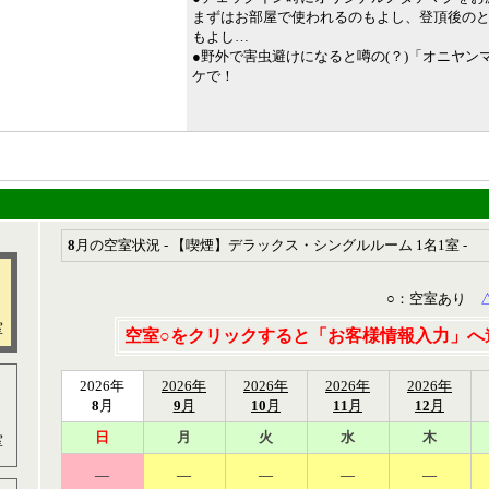
まずはお部屋で使われるのもよし、登頂後の
もよし…
●野外で害虫避けになると噂の(？)「オニヤン
ケで！
8
月の空室状況 - 【喫煙】デラックス・シングルルーム 1名1室 -
○
：空室あり
室
空室
○
をクリックすると「お客様情報入力」へ
2026年
2026年
2026年
2026年
2026年
8
月
9
月
10
月
11
月
12
月
日
月
火
水
木
室
―
―
―
―
―