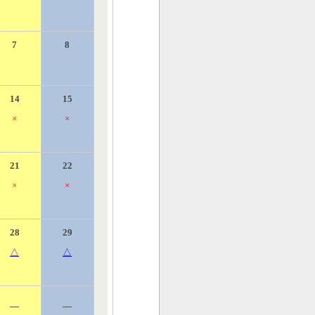
7
8
14
15
×
×
21
22
×
×
28
29
△
△
―
―