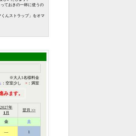
とっておきの一杯に使うの
マくんストラップ」をオマ
※大人1名様料金
△
：空室少し
×
：満室
進みます。
2027年
翌月 >>
1
月
金
土
―
1