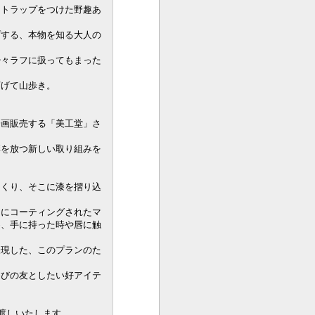
ストラップをつけた野趣あ
プする、本物を知る大人の
少々ラフに扱ってもまった
下げて山歩き。
企画販売する「美工堂」さ
彩を放つ新しい取り組みを
つくり、そこに漆を摺り込
トにコーティングされたマ
め、手に持った時や唇に触
表現した、このプランのた
遊びの友としたい好アイテ
渡しいたします。