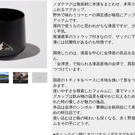
ノダテマグは無垢材に本漆をまとわせ、本革
ふれるマグカップ。
野外で味わうコーヒーの満足感が格段にアッ
アイテムです。
屋内で使うものと思われがちな漆器ですが、
く平気。
尾瀬鹿革のストラップ付きなので、ザックに
漆には抗菌性があるのも特徴です。
開発したのは、漆器を中心に会津産の良品を
ん。
「会津塗」で知られる漆器産地の会津で、異
つづけています。
国産のトチノキをベースに木地を挽いて形を
みます。
使いやすさを模索したフォルムに、漆でマッ
グカップは飲み物の温度を緩やかに伝えるた
れた時の優しさが魅力の逸品。
本品は会津のシンボル・磐梯山を銀蒔絵にて
めの特注品です。
使い込むほど銀の味わいも深くなる、永く野
ムをその手にどうぞ。
●チェックイン時にオリジナルノダテマグをお