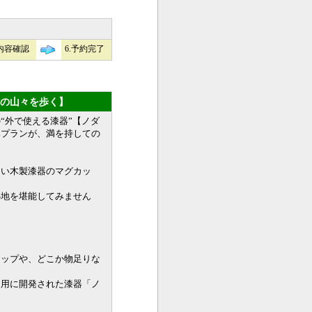
力内容確認
6.予約完了
の山々を歩く】
“外で使える漆器”【ノダ
みプランが、満を持しての
良い木製漆器のマグカッ
心地を堪能してみません
カップや、どこか物足りな
ア用に開発された漆器「ノ