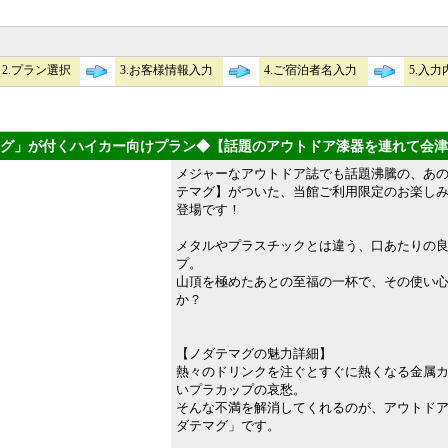
2.プラン選択
3.お客様情報入力
4.ご宿泊者名入力
5.入
グ」が付くハイカー向けプラン◆【話題のアウトドア漆器を連れて会津
メジャーなアウトドア誌でも話題沸騰の、あの
テマグ】がついた、当館ご利用限定のお楽し
登場です！
メタルやプラスチックとは違う、口あたりの
プ。
山頂を極めたあとの至福の一杯で、その使い
か？
【ノダテマグの魅力詳細】
熱々のドリンクを注ぐとすぐに熱くなる金属
いプラカップの哀愁。
そんな不満を解消してくれるのが、アウトド
ダテマグ」です。