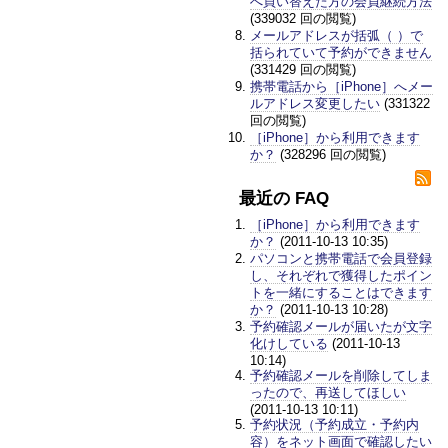
へ買い替えた方の会員継続方法
(339032 回の閲覧)
メールアドレスが括弧（ ）で
括られていて予約ができません
(331429 回の閲覧)
携帯電話から［iPhone］へメー
ルアドレス変更したい
(331322
回の閲覧)
［iPhone］から利用できます
か？
(328296 回の閲覧)
最近の FAQ
［iPhone］から利用できます
か？
(2011-10-13 10:35)
パソコンと携帯電話で会員登録
し、それぞれで獲得したポイン
トを一緒にすることはできます
か？
(2011-10-13 10:28)
予約確認メールが届いたが文字
化けしている
(2011-10-13
10:14)
予約確認メールを削除してしま
ったので、再送してほしい
(2011-10-13 10:11)
予約状況（予約成立・予約内
容）をネット画面で確認したい