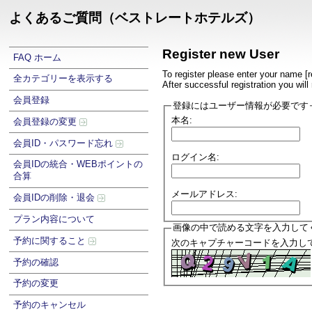
よくあるご質問（ベストレートホテルズ）
Register new User
FAQ ホーム
To register please enter your name [
全カテゴリーを表示する
After successful registration you wil
会員登録
登録にはユーザー情報が必要です
本名:
会員登録の変更
会員ID・パスワード忘れ
ログイン名:
会員IDの統合・WEBポイントの
合算
メールアドレス:
会員IDの削除・退会
プラン内容について
画像の中で読める文字を入力して
予約に関すること
次のキャプチャーコードを入力して
予約の確認
予約の変更
予約のキャンセル