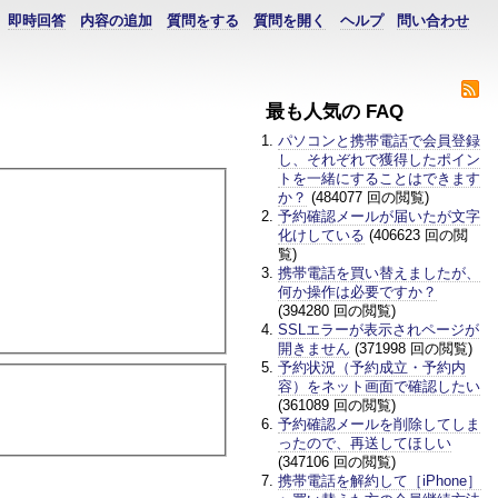
即時回答
内容の追加
質問をする
質問を開く
ヘルプ
問い合わせ
最も人気の FAQ
パソコンと携帯電話で会員登録
し、それぞれで獲得したポイン
トを一緒にすることはできます
か？
(484077 回の閲覧)
予約確認メールが届いたが文字
化けしている
(406623 回の閲
覧)
携帯電話を買い替えましたが、
何か操作は必要ですか？
(394280 回の閲覧)
SSLエラーが表示されページが
開きません
(371998 回の閲覧)
予約状況（予約成立・予約内
容）をネット画面で確認したい
(361089 回の閲覧)
予約確認メールを削除してしま
ったので、再送してほしい
(347106 回の閲覧)
携帯電話を解約して［iPhone］