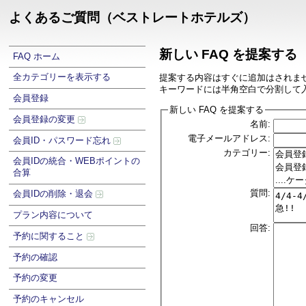
よくあるご質問（ベストレートホテルズ）
新しい FAQ を提案する
FAQ ホーム
全カテゴリーを表示する
提案する内容はすぐに追加はされま
キーワードには半角空白で分割して
会員登録
新しい FAQ を提案する
会員登録の変更
名前:
電子メールアドレス:
会員ID・パスワード忘れ
カテゴリー:
会員IDの統合・WEBポイントの
合算
質問:
会員IDの削除・退会
プラン内容について
回答:
予約に関すること
予約の確認
予約の変更
予約のキャンセル