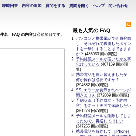
即時回答
内容の追加
質問をする
質問を開く
ヘルプ
問い合わせ
最も人気の FAQ
件名
、
FAQ の内容
は必須項目です。
パソコンと携帯電話で会員登録
し、それぞれで獲得したポイン
トを一緒にすることはできます
か？
(485063 回の閲覧)
予約確認メールが届いたが文字
化けしている
(407139 回の閲
覧)
携帯電話を買い替えましたが、
何か操作は必要ですか？
(394682 回の閲覧)
SSLエラーが表示されページが
開きません
(372089 回の閲覧)
予約状況（予約成立・予約内
容）をネット画面で確認したい
(361274 回の閲覧)
予約確認メールを削除してしま
ったので、再送してほしい
(347255 回の閲覧)
携帯電話を解約して［iPhone］