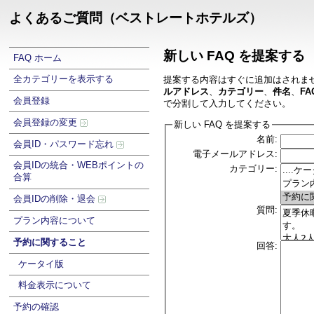
よくあるご質問（ベストレートホテルズ）
新しい FAQ を提案する
FAQ ホーム
全カテゴリーを表示する
提案する内容はすぐに追加はされま
ルアドレス
、
カテゴリー
、
件名
、
FA
会員登録
で分割して入力してください。
会員登録の変更
新しい FAQ を提案する
名前:
会員ID・パスワード忘れ
電子メールアドレス:
会員IDの統合・WEBポイントの
カテゴリー:
合算
会員IDの削除・退会
質問:
プラン内容について
予約に関すること
回答:
ケータイ版
料金表示について
予約の確認