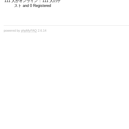
111 人がオンライン :: 111 人のゲ
スト and 0 Registered
powered by
phpMyFAQ
2.6.14