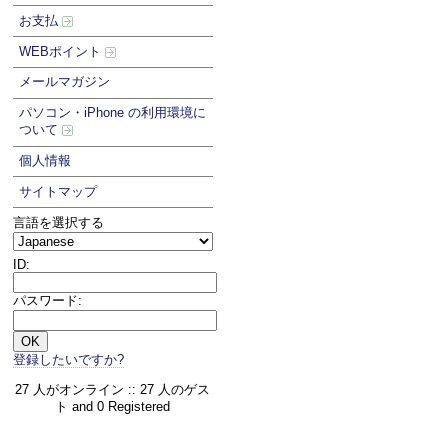
お支払
WEBポイント
メールマガジン
パソコン・iPhone の利用環境に
ついて
個人情報
サイトマップ
言語を選択する
ID:
パスワード:
登録したいですか?
27 人がオンライン :: 27 人のゲス
ト and 0 Registered