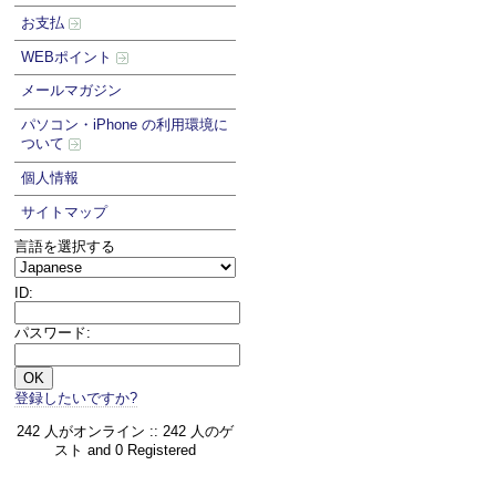
お支払
WEBポイント
メールマガジン
パソコン・iPhone の利用環境に
ついて
個人情報
サイトマップ
言語を選択する
ID:
パスワード:
登録したいですか?
242 人がオンライン :: 242 人のゲ
スト and 0 Registered