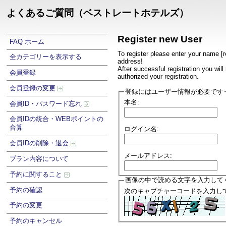
よくあるご質問（ベストレートホテルズ）
Register new User
FAQ ホーム
To register please enter your name [
全カテゴリーを表示する
address!
After successful registration you wil
会員登録
authorized your registration.
会員登録の変更
登録にはユーザー情報が必要です
本名:
会員ID・パスワード忘れ
会員IDの統合・WEBポイントの
合算
ログイン名:
会員IDの削除・退会
メールアドレス:
プラン内容について
予約に関すること
画像の中で読める文字を入力して
予約の確認
次のキャプチャーコードを入力して
予約の変更
予約のキャンセル