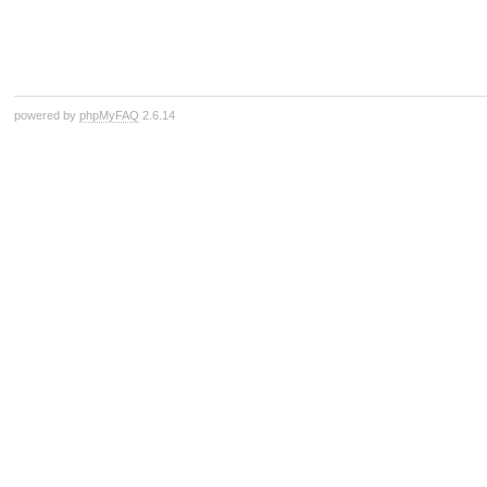
powered by
phpMyFAQ
2.6.14