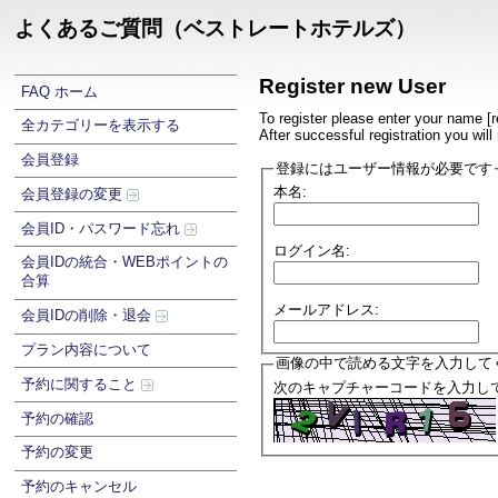
よくあるご質問（ベストレートホテルズ）
Register new User
FAQ ホーム
To register please enter your name [
全カテゴリーを表示する
After successful registration you wil
会員登録
登録にはユーザー情報が必要です
本名:
会員登録の変更
会員ID・パスワード忘れ
ログイン名:
会員IDの統合・WEBポイントの
合算
メールアドレス:
会員IDの削除・退会
プラン内容について
画像の中で読める文字を入力して
予約に関すること
次のキャプチャーコードを入力して
予約の確認
予約の変更
予約のキャンセル