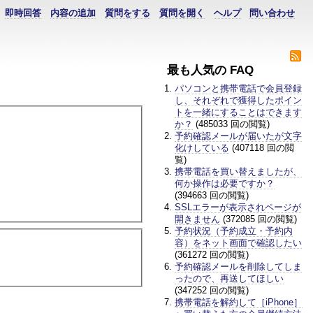
即時回答
内容の追加
質問をする
質問を開く
ヘルプ
問い合わせ
最も人気の FAQ
パソコンと携帯電話で会員登録
し、それぞれで獲得したポイン
トを一緒にすることはできます
か？
(485033 回の閲覧)
予約確認メールが届いたが文字
化けしている
(407118 回の閲
覧)
携帯電話を買い替えましたが、
何か操作は必要ですか？
(394663 回の閲覧)
SSLエラーが表示されページが
開きません
(372085 回の閲覧)
予約状況（予約成立・予約内
容）をネット画面で確認したい
(361272 回の閲覧)
予約確認メールを削除してしま
ったので、再送してほしい
(347252 回の閲覧)
携帯電話を解約して［iPhone］