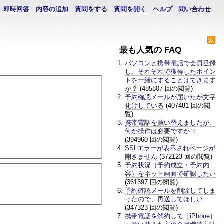
即時回答
内容の追加
質問をする
質問を開く
ヘルプ
問い合わせ
最も人気の FAQ
パソコンと携帯電話で会員登録
し、それぞれで獲得したポイン
トを一緒にすることはできます
か？
(485807 回の閲覧)
予約確認メールが届いたが文字
化けしている
(407481 回の閲
覧)
携帯電話を買い替えましたが、
何か操作は必要ですか？
(394960 回の閲覧)
SSLエラーが表示されページが
開きません
(372123 回の閲覧)
予約状況（予約成立・予約内
容）をネット画面で確認したい
(361397 回の閲覧)
予約確認メールを削除してしま
ったので、再送してほしい
(347323 回の閲覧)
携帯電話を解約して［iPhone］