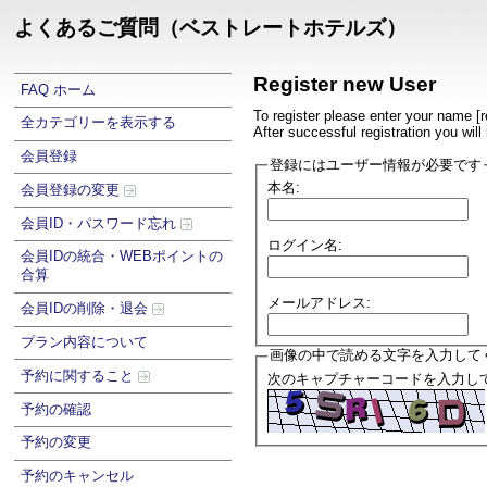
よくあるご質問（ベストレートホテルズ）
Register new User
FAQ ホーム
To register please enter your name [
全カテゴリーを表示する
After successful registration you wil
会員登録
登録にはユーザー情報が必要です
本名:
会員登録の変更
会員ID・パスワード忘れ
ログイン名:
会員IDの統合・WEBポイントの
合算
メールアドレス:
会員IDの削除・退会
プラン内容について
画像の中で読める文字を入力して
予約に関すること
次のキャプチャーコードを入力して
予約の確認
予約の変更
予約のキャンセル