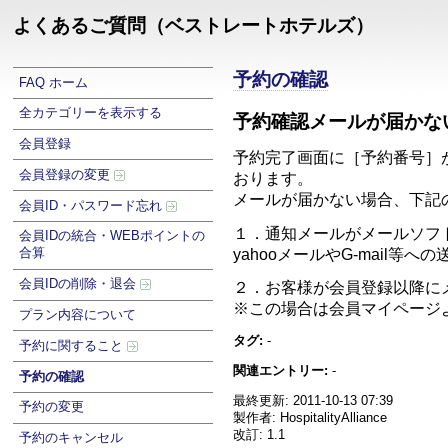
よくあるご質問（ベストレートホテルズ）
予約の確認
FAQ ホーム
全カテゴリーを表示する
予約確認メールが届かな
会員登録
予約完了画面に［予約番号］
会員登録の変更
おります。
メールが届かない場合、下記
会員ID・パスワード忘れ
１．通知メールがメールソフ
会員IDの統合・WEBポイントの
合算
yahooメールやG‐mai
会員IDの削除・退会
２．お客様が会員登録以降に
※この場合は会員マイページ
プラン内容について
タグ:
-
予約に関すること
関連エントリー:
-
予約の確認
最終更新: 2011-10-13 07:39
予約の変更
製作者: HospitalityAlliance
改訂: 1.1
予約のキャンセル