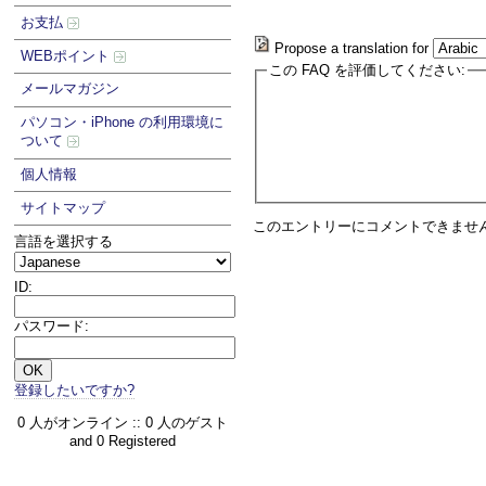
お支払
Propose a translation for
WEBポイント
この FAQ を評価してください:
メールマガジン
パソコン・iPhone の利用環境に
ついて
個人情報
サイトマップ
このエントリーにコメントできませ
言語を選択する
ID:
パスワード:
登録したいですか?
0 人がオンライン :: 0 人のゲスト
and 0 Registered