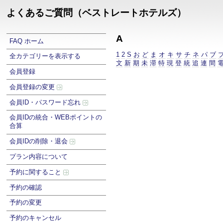
よくあるご質問（ベストレートホテルズ）
A
FAQ ホーム
1
2
S
お
ど
ま
オ
キ
サ
チ
ネ
パ
ブ
全カテゴリーを表示する
文
新
期
未
滞
特
現
登
統
追
連
間
会員登録
会員登録の変更
会員ID・パスワード忘れ
会員IDの統合・WEBポイントの
合算
会員IDの削除・退会
プラン内容について
予約に関すること
予約の確認
予約の変更
予約のキャンセル