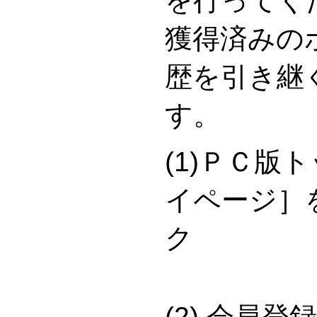
を行ってく
獲得済みの
歴を引き継
す。
(1)ＰＣ版
イページ］
(2) 会員登