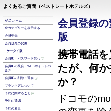
よくあるご質問（ベストレートホテルズ）
会員登録の
FAQ ホーム
全カテゴリーを表示する
版
会員登録
会員登録の変更
携帯電話を
ケータイ版
会員ID・パスワード忘れ
たが、何か
会員IDの統合・WEBポイントの
合算
会員IDの削除・退会
か？
プラン内容について
予約に関すること
ドコモのmo
予約の確認
予約の変更