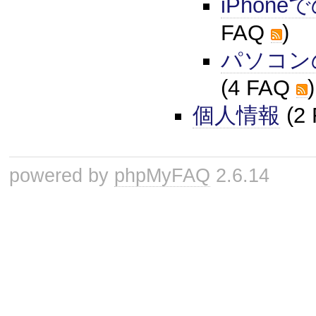
iPhon
FAQ
)
パソコン
(4 FAQ
)
個人情報
(2
powered by
phpMyFAQ
2.6.14