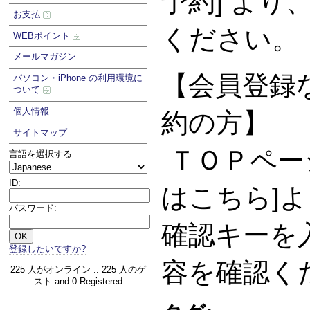
予約] より
お支払
ください。
WEBポイント
メールマガジン
【会員登録な
パソコン・iPhone の利用環境に
ついて
個人情報
約の方】
サイトマップ
ＴＯＰペー
言語を選択する
ID:
はこちら]
パスワード:
確認キーを
登録したいですか?
容を確認く
225 人がオンライン :: 225 人のゲ
スト and 0 Registered