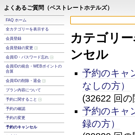
よくあるご質問（ベストレートホテルズ）
FAQ ホーム
全カテゴリーを表示する
カテゴリー
会員登録
会員登録の変更
ンセル
会員ID・パスワード忘れ
会員IDの統合・WEBポイントの
予約のキャ
合算
会員IDの削除・退会
なしの方）
プラン内容について
(32622 回
予約に関すること
予約のキャ
予約の確認
予約の変更
録の方）
予約のキャンセル