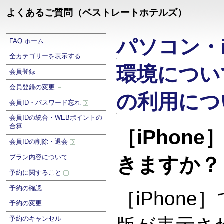
よくあるご質問（ベストレートホテルズ）
パソコン・i
FAQ ホーム
全カテゴリーを表示する
環境につい
会員登録
会員登録の変更
の利用につ
会員ID・パスワード忘れ
会員IDの統合・WEBポイントの
合算
［iPhon
会員IDの削除・退会
プラン内容について
きますか？
予約に関すること
予約の確認
［iPhon
予約の変更
予約のキャンセル