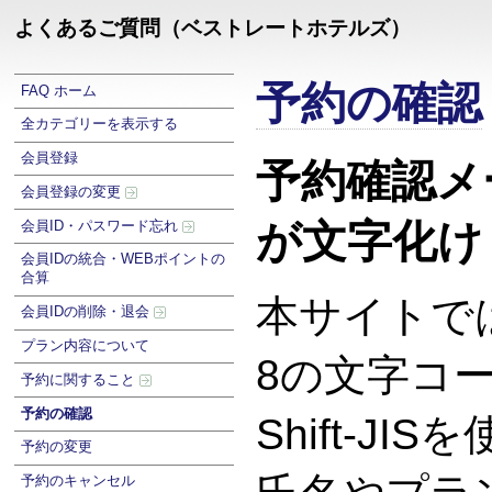
よくあるご質問（ベストレートホテルズ）
予約の確認
FAQ ホーム
全カテゴリーを表示する
会員登録
予約確認メ
会員登録の変更
が文字化け
会員ID・パスワード忘れ
会員IDの統合・WEBポイントの
合算
本サイトでは
会員IDの削除・退会
プラン内容について
8の文字コ
予約に関すること
予約の確認
Shift-J
予約の変更
予約のキャンセル