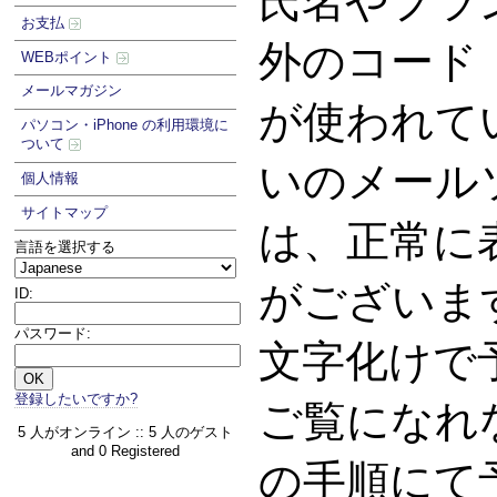
氏名やプラ
お支払
外のコード
WEBポイント
メールマガジン
が使われて
パソコン・iPhone の利用環境に
ついて
いのメール
個人情報
サイトマップ
は、正常に
言語を選択する
がございま
ID:
パスワード:
文字化けで
登録したいですか?
ご覧になれ
5 人がオンライン :: 5 人のゲスト
and 0 Registered
の手順にて