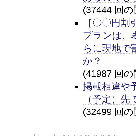
(37444 回
［〇〇円割
プランは、
らに現地で
か？
(41987 回
掲載相違や
（予定）先
(32499 回