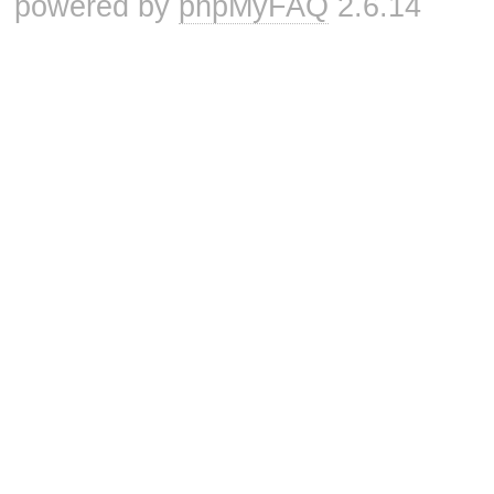
powered by
phpMyFAQ
2.6.14