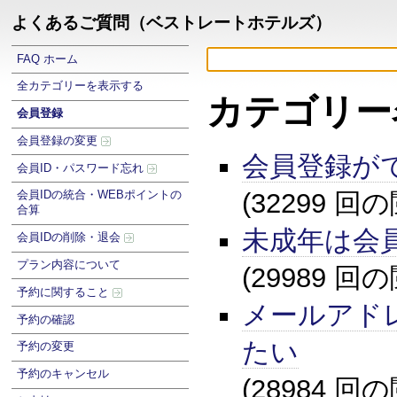
よくあるご質問（ベストレートホテルズ）
FAQ ホーム
全カテゴリーを表示する
カテゴリー
会員登録
会員登録の変更
会員登録が
会員ID・パスワード忘れ
(32299 回
会員IDの統合・WEBポイントの
合算
未成年は会
会員IDの削除・退会
プラン内容について
(29989 回
予約に関すること
メールアド
予約の確認
たい
予約の変更
予約のキャンセル
(28984 回