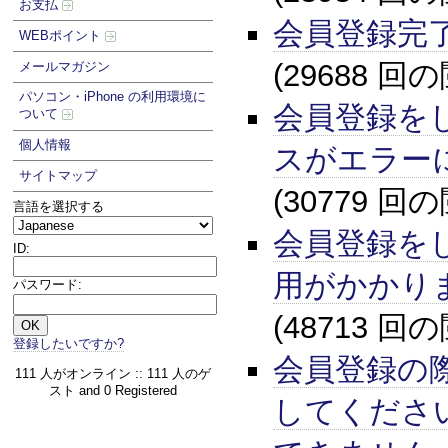
お支払
会員登録完
WEBポイント
(29688 回
メールマガジン
パソコン・iPhone の利用環境に
会員登録を
ついて
個人情報
スがエラー
サイトマップ
(30779 回
言語を選択する
会員登録を
ID:
用がかかり
パスワード:
(48713 回
登録したいですか?
会員登録の
111 人がオンライン :: 111 人のゲ
スト and 0 Registered
してくださ