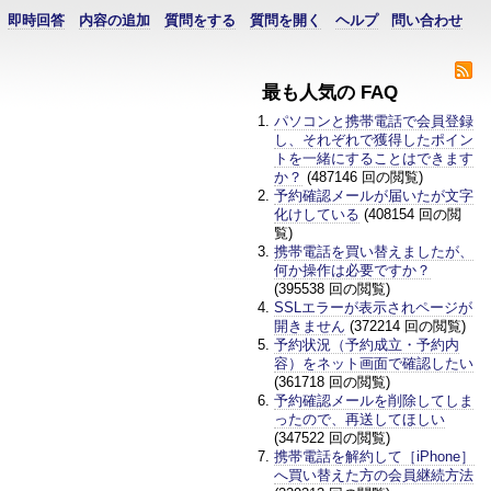
即時回答
内容の追加
質問をする
質問を開く
ヘルプ
問い合わせ
最も人気の FAQ
パソコンと携帯電話で会員登録
し、それぞれで獲得したポイン
トを一緒にすることはできます
か？
(487146 回の閲覧)
予約確認メールが届いたが文字
化けしている
(408154 回の閲
覧)
携帯電話を買い替えましたが、
何か操作は必要ですか？
(395538 回の閲覧)
SSLエラーが表示されページが
開きません
(372214 回の閲覧)
予約状況（予約成立・予約内
容）をネット画面で確認したい
(361718 回の閲覧)
予約確認メールを削除してしま
ったので、再送してほしい
(347522 回の閲覧)
携帯電話を解約して［iPhone］
へ買い替えた方の会員継続方法