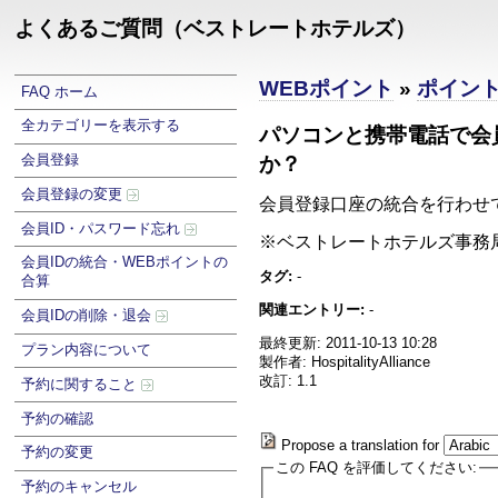
よくあるご質問（ベストレートホテルズ）
WEBポイント
»
ポイン
FAQ ホーム
全カテゴリーを表示する
パソコンと携帯電話で会
会員登録
か？
会員登録の変更
会員登録口座の統合を行わ
会員ID・パスワード忘れ
※ベストレートホテルズ事務局【03-
会員IDの統合・WEBポイントの
タグ:
-
合算
関連エントリー:
-
会員IDの削除・退会
最終更新: 2011-10-13 10:28
プラン内容について
製作者: HospitalityAlliance
改訂: 1.1
予約に関すること
予約の確認
Propose a translation for
予約の変更
この FAQ を評価してください:
予約のキャンセル