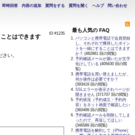
即時回答
内容の追加
質問をする
質問を開く
ヘルプ
問い合わせ
最も人気の FAQ
ID #1235
ることはできます
パソコンと携帯電話で会員登録
し、それぞれで獲得したポイン
トを一緒にすることはできます
か？
(482881 回の閲覧)
連絡ください。
予約確認メールが届いたが文字
化けしている
(405630 回の閲
覧)
携帯電話を買い替えましたが、
何か操作は必要ですか？
(393419 回の閲覧)
SSLエラーが表示されページが
開きません
(371707 回の閲覧)
予約状況（予約成立・予約内
容）をネット画面で確認したい
(360499 回の閲覧)
予約確認メールを削除してしま
ったので、再送してほしい
(346589 回の閲覧)
携帯電話を解約して［iPhone］