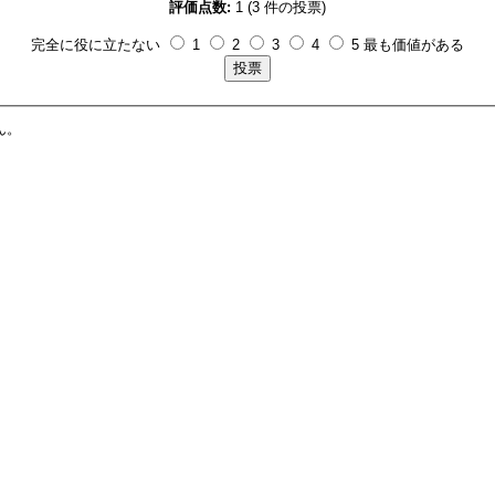
評価点数:
1 (3 件の投票)
完全に役に立たない
1
2
3
4
5 最も価値がある
ん。