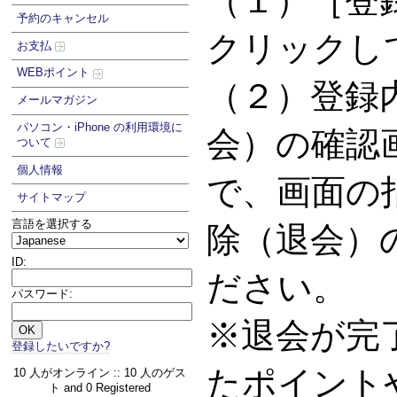
（１）［登
予約のキャンセル
クリックし
お支払
WEBポイント
（２）登録
メールマガジン
パソコン・iPhone の利用環境に
会）の確認
ついて
個人情報
で、画面の
サイトマップ
言語を選択する
除（退会）
ID:
ださい。
パスワード:
※退会が完
登録したいですか?
たポイント
10 人がオンライン :: 10 人のゲス
ト and 0 Registered