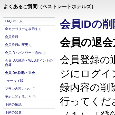
よくあるご質問（ベストレートホテルズ）
会員IDの
FAQ ホーム
全カテゴリーを表示する
会員登録
会員の退会
会員登録の変更
会員ID・パスワード忘れ
会員登録の
会員IDの統合・WEBポイントの
合算
ジにログイ
会員IDの削除・退会
ケータイ版
録内容の削
プラン内容について
予約に関すること
行ってくだ
予約の確認
予約の変更