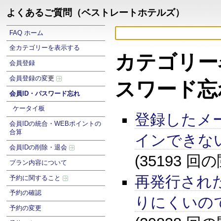
よくあるご質問（ベストレートホテルズ）
FAQ ホーム
全カテゴリーを表示する
カテゴリー名
会員登録
会員登録の変更
スワード忘
会員ID・パスワード忘れ
ケータイ板
登録したメ
会員IDの統合・WEBポイントの
合算
インできな
会員IDの削除・退会
(35193 回
プラン内容について
再発行され
予約に関すること
予約の確認
りにくいの
予約の変更