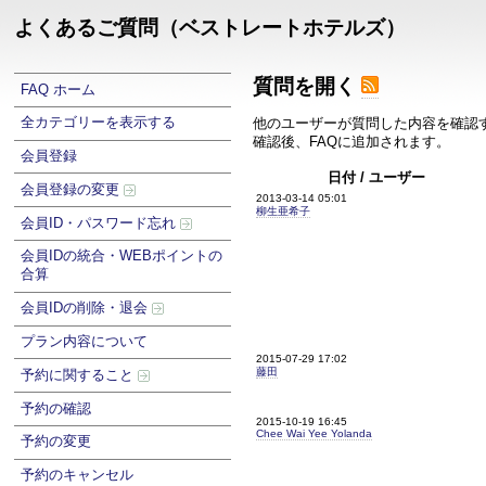
よくあるご質問（ベストレートホテルズ）
質問を開く
FAQ ホーム
全カテゴリーを表示する
他のユーザーが質問した内容を確認
確認後、FAQに追加されます。
会員登録
日付 / ユーザー
会員登録の変更
2013-03-14 05:01
柳生亜希子
会員ID・パスワード忘れ
会員IDの統合・WEBポイントの
合算
会員IDの削除・退会
プラン内容について
2015-07-29 17:02
藤田
予約に関すること
予約の確認
2015-10-19 16:45
Chee Wai Yee Yolanda
予約の変更
予約のキャンセル