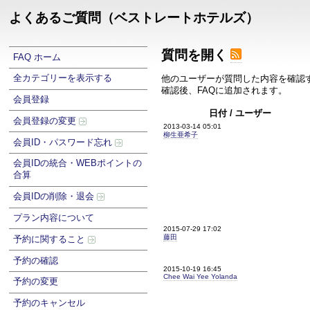
よくあるご質問（ベストレートホテルズ）
質問を開く
FAQ ホーム
全カテゴリーを表示する
他のユーザーが質問した内容を確認
確認後、FAQに追加されます。
会員登録
日付 / ユーザー
会員登録の変更
2013-03-14 05:01
柳生亜希子
会員ID・パスワード忘れ
会員IDの統合・WEBポイントの
合算
会員IDの削除・退会
プラン内容について
2015-07-29 17:02
藤田
予約に関すること
予約の確認
2015-10-19 16:45
Chee Wai Yee Yolanda
予約の変更
予約のキャンセル