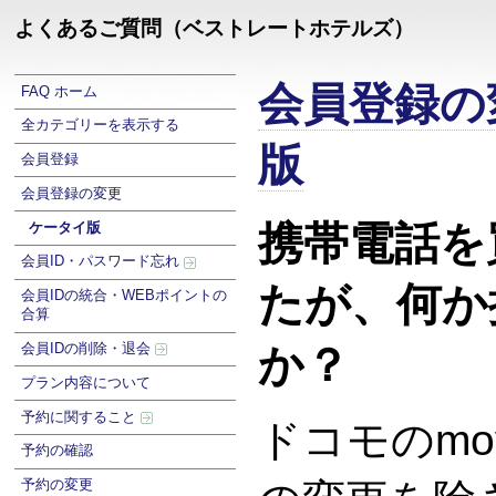
よくあるご質問（ベストレートホテルズ）
会員登録の
FAQ ホーム
全カテゴリーを表示する
版
会員登録
会員登録の変更
携帯電話を
ケータイ版
会員ID・パスワード忘れ
たが、何か
会員IDの統合・WEBポイントの
合算
会員IDの削除・退会
か？
プラン内容について
予約に関すること
ドコモのmo
予約の確認
予約の変更