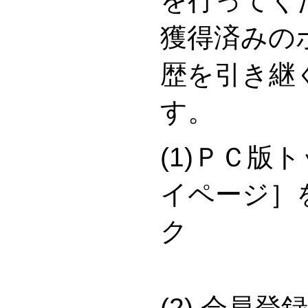
を行ってく
獲得済みの
歴を引き継
す。
(1)ＰＣ版
イページ］
(2) 会員登