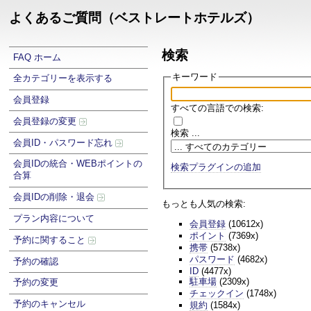
よくあるご質問（ベストレートホテルズ）
検索
FAQ ホーム
キーワード
全カテゴリーを表示する
会員登録
すべての言語での検索:
会員登録の変更
検索 ...
会員ID・パスワード忘れ
会員IDの統合・WEBポイントの
検索プラグインの追加
合算
会員IDの削除・退会
もっとも人気の検索:
プラン内容について
会員登録
(10612x)
ポイント
(7369x)
予約に関すること
携帯
(5738x)
パスワード
(4682x)
予約の確認
ID
(4477x)
駐車場
(2309x)
予約の変更
チェックイン
(1748x)
予約のキャンセル
規約
(1584x)