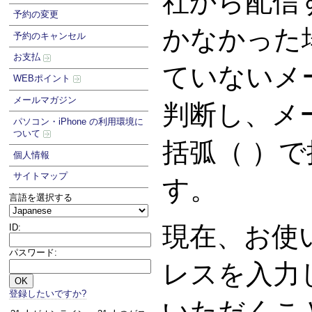
社から配信
予約の変更
かなかった
予約のキャンセル
お支払
ていないメ
WEBポイント
メールマガジン
判断し、メ
パソコン・iPhone の利用環境に
ついて
括弧（ ）
個人情報
サイトマップ
す。
言語を選択する
現在、お使
ID:
パスワード:
レスを入力
登録したいですか?
いただくこ