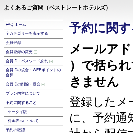
よくあるご質問（ベストレートホテルズ）
予約に関す
FAQ ホーム
全カテゴリーを表示する
会員登録
メールアド
会員登録の変更
）で括られ
会員ID・パスワード忘れ
会員IDの統合・WEBポイントの
合算
きません
会員IDの削除・退会
プラン内容について
登録したメ
予約に関すること
ケータイ版
に、予約通
料金表示について
予約の確認