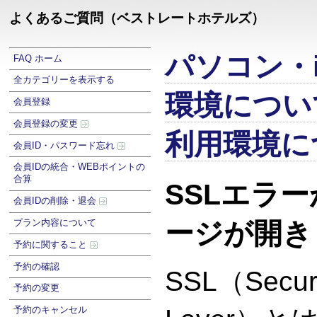
よくあるご質問（ベストレートホテルズ）
パソコン・i
FAQ ホーム
全カテゴリーを表示する
環境につい
会員登録
会員登録の変更
利用環境に
会員ID・パスワード忘れ
会員IDの統合・WEBポイントの
合算
SSLエラ
会員IDの削除・退会
プラン内容について
ージが開き
予約に関すること
予約の確認
SSL（Secur
予約の変更
予約のキャンセル