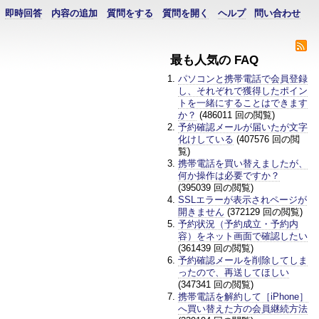
即時回答
内容の追加
質問をする
質問を開く
ヘルプ
問い合わせ
最も人気の FAQ
パソコンと携帯電話で会員登録
し、それぞれで獲得したポイン
トを一緒にすることはできます
か？
(486011 回の閲覧)
予約確認メールが届いたが文字
化けしている
(407576 回の閲
覧)
携帯電話を買い替えましたが、
何か操作は必要ですか？
(395039 回の閲覧)
SSLエラーが表示されページが
開きません
(372129 回の閲覧)
予約状況（予約成立・予約内
容）をネット画面で確認したい
(361439 回の閲覧)
予約確認メールを削除してしま
ったので、再送してほしい
(347341 回の閲覧)
携帯電話を解約して［iPhone］
へ買い替えた方の会員継続方法