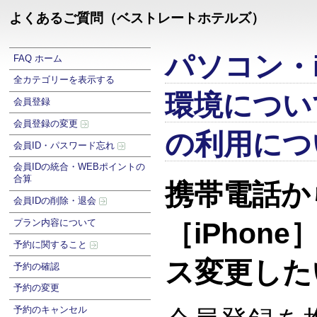
よくあるご質問（ベストレートホテルズ）
パソコン・i
FAQ ホーム
全カテゴリーを表示する
環境につい
会員登録
会員登録の変更
の利用につ
会員ID・パスワード忘れ
会員IDの統合・WEBポイントの
合算
携帯電話か
会員IDの削除・退会
プラン内容について
［iPhon
予約に関すること
ス変更した
予約の確認
予約の変更
予約のキャンセル