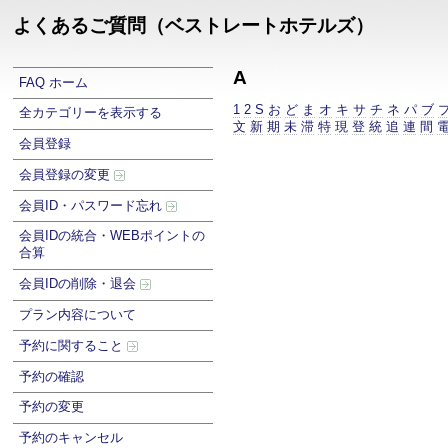
よくあるご質問（ベストレートホテルズ）
A
FAQ ホーム
1
2
S
お
ど
ま
オ
キ
サ
チ
ネ
パ
ブ
全カテゴリーを表示する
文
新
期
未
滞
特
現
登
統
追
連
間
会員登録
会員登録の変更
会員ID・パスワード忘れ
会員IDの統合・WEBポイントの
合算
会員IDの削除・退会
プラン内容について
予約に関すること
予約の確認
予約の変更
予約のキャンセル