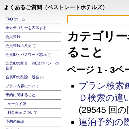
よくあるご質問（ベストレートホテルズ）
FAQ ホーム
全カテゴリーを表示する
カテゴリー
会員登録
会員登録の変更
ること
会員ID・パスワード忘れ
会員IDの統合・WEBポイントの
ページ 1 - 3
合算
会員IDの削除・退会
プラン検索
プラン内容について
Ｄ検索の違
予約に関すること
ケータイ版
(29545 回
料金表示について
連泊予約の
予約の確認