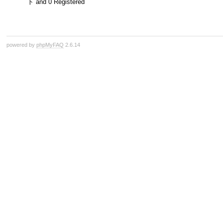
ト and 0 Registered
powered by
phpMyFAQ
2.6.14