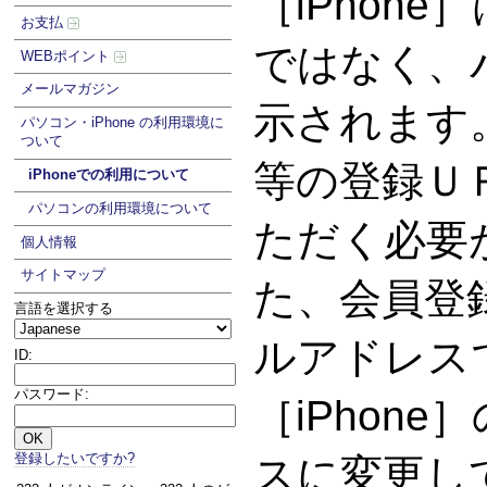
［iPhon
お支払
ではなく、
WEBポイント
メールマガジン
示されます
パソコン・iPhone の利用環境に
ついて
等の登録Ｕ
iPhoneでの利用について
パソコンの利用環境について
ただく必要
個人情報
サイトマップ
た、会員登
言語を選択する
ルアドレス
ID:
パスワード:
［iPhon
登録したいですか?
スに変更し