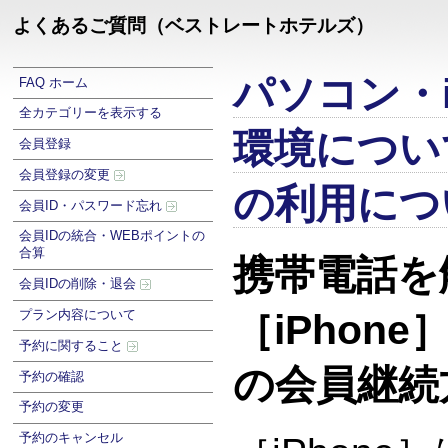
よくあるご質問（ベストレートホテルズ）
パソコン・i
FAQ ホーム
全カテゴリーを表示する
環境につい
会員登録
会員登録の変更
の利用につ
会員ID・パスワード忘れ
会員IDの統合・WEBポイントの
合算
携帯電話を
会員IDの削除・退会
プラン内容について
［iPhon
予約に関すること
の会員継続
予約の確認
予約の変更
予約のキャンセル