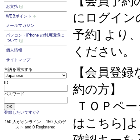
【会員予約
お支払
にログイン
WEBポイント
メールマガジン
予約] より
パソコン・iPhone の利用環境に
ついて
ください。
個人情報
サイトマップ
【会員登録な
言語を選択する
ID:
約の方】
パスワード:
ＴＯＰペー
登録したいですか?
はこちら]
150 人がオンライン :: 150 人のゲ
スト and 0 Registered
確認キーを