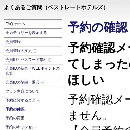
よくあるご質問（ベストレートホテルズ）
予約の確認
FAQ ホーム
全カテゴリーを表示する
会員登録
予約確認メ
会員登録の変更
てしまった
会員ID・パスワード忘れ
会員IDの統合・WEBポイントの
合算
ほしい
会員IDの削除・退会
プラン内容について
予約確認メ
予約に関すること
予約の確認
ません。
予約の変更
予約のキャンセル