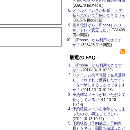
へ買い替えた方の会員継続方法
(339170 回の閲覧)
メールアドレスが括弧（ ）で
括られていて予約ができません
(331576 回の閲覧)
携帯電話から［iPhone］へメー
ルアドレス変更したい
(331498
回の閲覧)
［iPhone］から利用できます
か？
(328425 回の閲覧)
最近の FAQ
［iPhone］から利用できます
か？
(2011-10-13 10:35)
パソコンと携帯電話で会員登録
し、それぞれで獲得したポイン
トを一緒にすることはできます
か？
(2011-10-13 10:28)
予約確認メールが届いたが文字
化けしている
(2011-10-13
10:14)
予約確認メールを削除してしま
ったので、再送してほしい
(2011-10-13 10:11)
予約状況（予約成立・予約内
容）をネット画面で確認したい