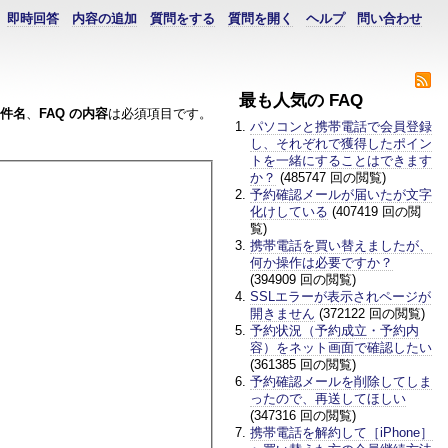
即時回答
内容の追加
質問をする
質問を開く
ヘルプ
問い合わせ
最も人気の FAQ
件名
、
FAQ の内容
は必須項目です。
パソコンと携帯電話で会員登録
し、それぞれで獲得したポイン
トを一緒にすることはできます
か？
(485747 回の閲覧)
予約確認メールが届いたが文字
化けしている
(407419 回の閲
覧)
携帯電話を買い替えましたが、
何か操作は必要ですか？
(394909 回の閲覧)
SSLエラーが表示されページが
開きません
(372122 回の閲覧)
予約状況（予約成立・予約内
容）をネット画面で確認したい
(361385 回の閲覧)
予約確認メールを削除してしま
ったので、再送してほしい
(347316 回の閲覧)
携帯電話を解約して［iPhone］