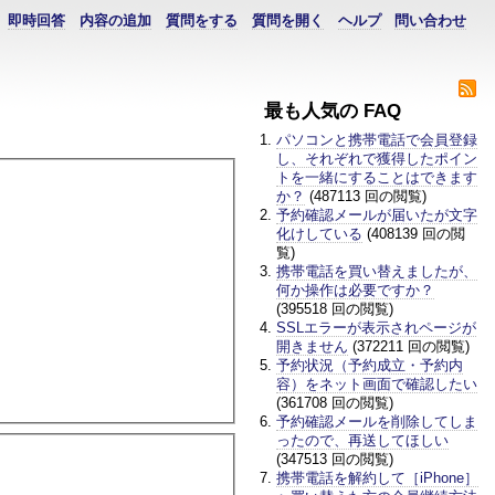
即時回答
内容の追加
質問をする
質問を開く
ヘルプ
問い合わせ
最も人気の FAQ
パソコンと携帯電話で会員登録
し、それぞれで獲得したポイン
トを一緒にすることはできます
か？
(487113 回の閲覧)
予約確認メールが届いたが文字
化けしている
(408139 回の閲
覧)
携帯電話を買い替えましたが、
何か操作は必要ですか？
(395518 回の閲覧)
SSLエラーが表示されページが
開きません
(372211 回の閲覧)
予約状況（予約成立・予約内
容）をネット画面で確認したい
(361708 回の閲覧)
予約確認メールを削除してしま
ったので、再送してほしい
(347513 回の閲覧)
携帯電話を解約して［iPhone］