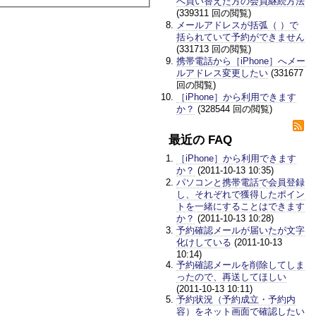
へ買い替えた方の会員継続方法
(339311 回の閲覧)
メールアドレスが括弧（ ）で
括られていて予約ができません
(331713 回の閲覧)
携帯電話から［iPhone］へメー
ルアドレス変更したい
(331677
回の閲覧)
［iPhone］から利用できます
か？
(328544 回の閲覧)
最近の FAQ
［iPhone］から利用できます
か？
(2011-10-13 10:35)
パソコンと携帯電話で会員登録
し、それぞれで獲得したポイン
トを一緒にすることはできます
か？
(2011-10-13 10:28)
予約確認メールが届いたが文字
化けしている
(2011-10-13
10:14)
予約確認メールを削除してしま
ったので、再送してほしい
(2011-10-13 10:11)
予約状況（予約成立・予約内
容）をネット画面で確認したい