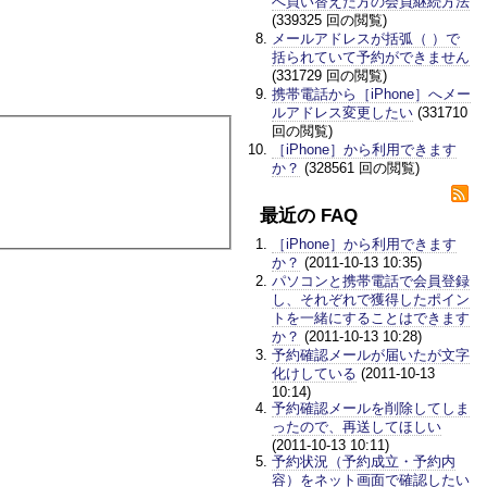
へ買い替えた方の会員継続方法
(339325 回の閲覧)
メールアドレスが括弧（ ）で
括られていて予約ができません
(331729 回の閲覧)
携帯電話から［iPhone］へメー
ルアドレス変更したい
(331710
回の閲覧)
［iPhone］から利用できます
か？
(328561 回の閲覧)
最近の FAQ
［iPhone］から利用できます
か？
(2011-10-13 10:35)
パソコンと携帯電話で会員登録
し、それぞれで獲得したポイン
トを一緒にすることはできます
か？
(2011-10-13 10:28)
予約確認メールが届いたが文字
化けしている
(2011-10-13
10:14)
予約確認メールを削除してしま
ったので、再送してほしい
(2011-10-13 10:11)
予約状況（予約成立・予約内
容）をネット画面で確認したい