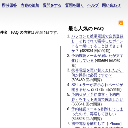
即時回答
内容の追加
質問をする
質問を開く
ヘルプ
問い合わせ
最も人気の FAQ
件名
、
FAQ の内容
は必須項目です。
パソコンと携帯電話で会員登録
し、それぞれで獲得したポイン
トを一緒にすることはできます
か？
(482934 回の閲覧)
予約確認メールが届いたが文字
化けしている
(405694 回の閲
覧)
携帯電話を買い替えましたが、
何か操作は必要ですか？
(393480 回の閲覧)
SSLエラーが表示されページが
開きません
(371715 回の閲覧)
予約状況（予約成立・予約内
容）をネット画面で確認したい
(360541 回の閲覧)
予約確認メールを削除してしま
ったので、再送してほしい
(346626 回の閲覧)
携帯電話を解約して［iPhone］