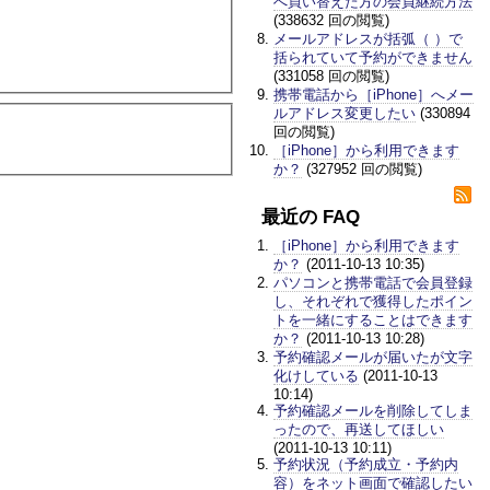
へ買い替えた方の会員継続方法
(338632 回の閲覧)
メールアドレスが括弧（ ）で
括られていて予約ができません
(331058 回の閲覧)
携帯電話から［iPhone］へメー
ルアドレス変更したい
(330894
回の閲覧)
［iPhone］から利用できます
か？
(327952 回の閲覧)
最近の FAQ
［iPhone］から利用できます
か？
(2011-10-13 10:35)
パソコンと携帯電話で会員登録
し、それぞれで獲得したポイン
トを一緒にすることはできます
か？
(2011-10-13 10:28)
予約確認メールが届いたが文字
化けしている
(2011-10-13
10:14)
予約確認メールを削除してしま
ったので、再送してほしい
(2011-10-13 10:11)
予約状況（予約成立・予約内
容）をネット画面で確認したい