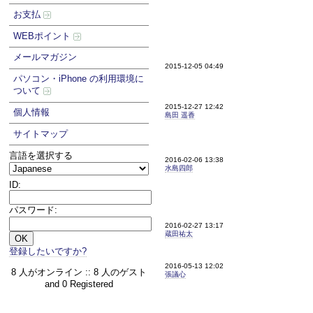
お支払
WEBポイント
メールマガジン
2015-12-05 04:49
パソコン・iPhone の利用環境に
ついて
2015-12-27 12:42
個人情報
島田 遥香
サイトマップ
言語を選択する
2016-02-06 13:38
水島四郎
ID:
パスワード:
2016-02-27 13:17
蔵田祐太
登録したいですか?
2016-05-13 12:02
8 人がオンライン :: 8 人のゲスト
張議心
and 0 Registered