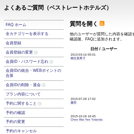
よくあるご質問（ベストレートホテルズ）
質問を開く
FAQ ホーム
全カテゴリーを表示する
他のユーザーが質問した内容を確認
確認後、FAQに追加されます。
会員登録
日付 / ユーザー
会員登録の変更
2013-03-14 05:01
柳生亜希子
会員ID・パスワード忘れ
会員IDの統合・WEBポイントの
合算
会員IDの削除・退会
プラン内容について
2015-07-29 17:02
藤田
予約に関すること
予約の確認
2015-10-19 16:45
Chee Wai Yee Yolanda
予約の変更
予約のキャンセル