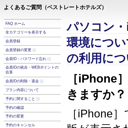
よくあるご質問（ベストレートホテルズ）
パソコン・i
FAQ ホーム
全カテゴリーを表示する
環境につい
会員登録
会員登録の変更
の利用につ
会員ID・パスワード忘れ
会員IDの統合・WEBポイントの
合算
［iPhon
会員IDの削除・退会
プラン内容について
きますか？
予約に関すること
予約の確認
［iPhon
予約の変更
予約のキャンセル