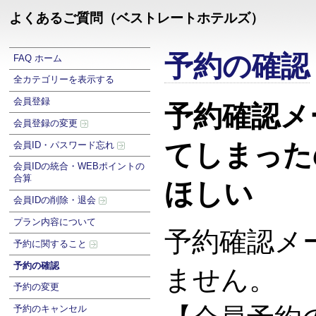
よくあるご質問（ベストレートホテルズ）
予約の確認
FAQ ホーム
全カテゴリーを表示する
会員登録
予約確認メ
会員登録の変更
てしまった
会員ID・パスワード忘れ
会員IDの統合・WEBポイントの
合算
ほしい
会員IDの削除・退会
プラン内容について
予約確認メ
予約に関すること
予約の確認
ません。
予約の変更
予約のキャンセル