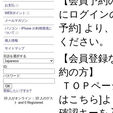
【会員予約
お支払
にログイン
WEBポイント
メールマガジン
予約] より
パソコン・iPhone の利用環境に
ついて
ください。
個人情報
サイトマップ
【会員登録な
言語を選択する
ID:
約の方】
パスワード:
ＴＯＰペー
登録したいですか?
はこちら]
10 人がオンライン :: 10 人のゲス
ト and 0 Registered
確認キーを