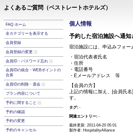
よくあるご質問（ベストレートホテルズ）
個人情報
FAQ ホーム
全カテゴリーを表示する
予約した宿泊施設へ通知
会員登録
宿泊施設には、申込みフォー
会員登録の変更
・宿泊代表者氏名
会員ID・パスワード忘れ
・住所
・電話番号
会員IDの統合・WEBポイントの
合算
・Eメールアドレス 等
会員IDの削除・退会
【会員の方】
上記の情報に加え、[会員氏名
プラン内容について
す。
予約に関すること
タグ:
-
予約の確認
関連エントリー:
-
予約の変更
最終更新: 2011-04-20 05:01
予約のキャンセル
製作者: HospitalityAlliance