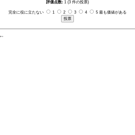
評価点数:
1 (3 件の投票)
完全に役に立たない
1
2
3
4
5 最も価値がある
ん。