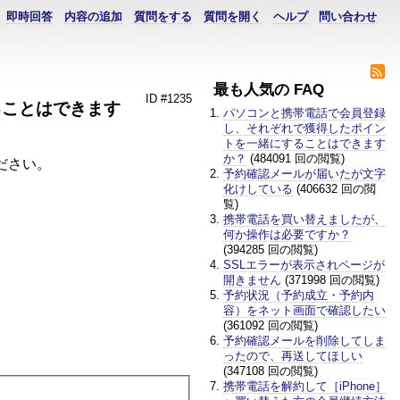
即時回答
内容の追加
質問をする
質問を開く
ヘルプ
問い合わせ
最も人気の FAQ
ID #1235
ることはできます
パソコンと携帯電話で会員登録
し、それぞれで獲得したポイン
トを一緒にすることはできます
か？
(484091 回の閲覧)
連絡ください。
予約確認メールが届いたが文字
化けしている
(406632 回の閲
覧)
携帯電話を買い替えましたが、
何か操作は必要ですか？
(394285 回の閲覧)
SSLエラーが表示されページが
開きません
(371998 回の閲覧)
予約状況（予約成立・予約内
容）をネット画面で確認したい
(361092 回の閲覧)
予約確認メールを削除してしま
ったので、再送してほしい
(347108 回の閲覧)
携帯電話を解約して［iPhone］