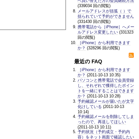
へ買い替えた方の会員継続方法
(339034 回の閲覧)
メールアドレスが括弧（ ）で
括られていて予約ができません
(331430 回の閲覧)
携帯電話から［iPhone］へメー
ルアドレス変更したい
(331323
回の閲覧)
［iPhone］から利用できます
か？
(328296 回の閲覧)
最近の FAQ
［iPhone］から利用できます
か？
(2011-10-13 10:35)
パソコンと携帯電話で会員登録
し、それぞれで獲得したポイン
トを一緒にすることはできます
か？
(2011-10-13 10:28)
予約確認メールが届いたが文字
化けしている
(2011-10-13
10:14)
予約確認メールを削除してしま
ったので、再送してほしい
(2011-10-13 10:11)
予約状況（予約成立・予約内
容）をネット画面で確認したい