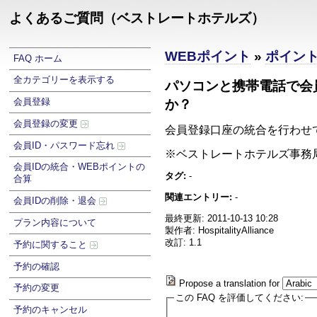
よくあるご質問（ベストレートホテルズ）
WEBポイント
»
ポイン
FAQ ホーム
全カテゴリーを表示する
パソコンと携帯電話で会
会員登録
か？
会員登録の変更
会員登録口座の統合を行わ
会員ID・パスワード忘れ
※ベストレートホテルズ事務局【03-
会員IDの統合・WEBポイントの
タグ:
-
合算
関連エントリー:
-
会員IDの削除・退会
最終更新: 2011-10-13 10:28
プラン内容について
製作者: HospitalityAlliance
改訂: 1.1
予約に関すること
予約の確認
Propose a translation for
予約の変更
この FAQ を評価してください:
予約のキャンセル