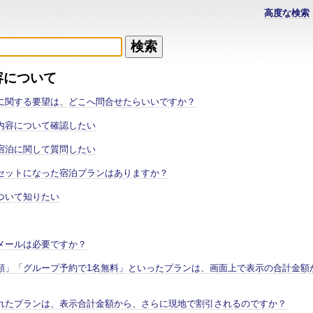
高度な検索
容について
に関する要望は、どこへ問合せたらいいですか？
内容について確認したい
宿泊に関して質問したい
セットになった宿泊プランはありますか？
ついて知りたい
メールは必要ですか？
額」「グループ予約で1名無料」といったプランは、画面上で表示の合計金額
れたプランは、表示合計金額から、さらに現地で割引されるのですか？