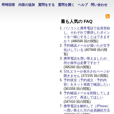
即時回答
内容の追加
質問をする
質問を開く
ヘルプ
問い合わせ
最も人気の FAQ
パソコンと携帯電話で会員登録
し、それぞれで獲得したポイン
トを一緒にすることはできます
か？
(486590 回の閲覧)
予約確認メールが届いたが文字
化けしている
(407849 回の閲
覧)
携帯電話を買い替えましたが、
何か操作は必要ですか？
(395260 回の閲覧)
SSLエラーが表示されページが
開きません
(372155 回の閲覧)
予約状況（予約成立・予約内
容）をネット画面で確認したい
(361558 回の閲覧)
予約確認メールを削除してしま
ったので、再送してほしい
(347410 回の閲覧)
携帯電話を解約して［iPhone］
へ買い替えた方の会員継続方法