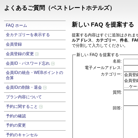
よくあるご質問（ベストレートホテルズ）
新しい FAQ を提案する
FAQ ホーム
全カテゴリーを表示する
提案する内容はすぐに追加はされま
ルアドレス
、
カテゴリー
、
件名
、
FA
会員登録
で分割して入力してください。
会員登録の変更
新しい FAQ を提案する
名前:
会員ID・パスワード忘れ
電子メールアドレス:
会員IDの統合・WEBポイントの
カテゴリー:
合算
会員IDの削除・退会
質問:
プラン内容について
予約に関すること
回答:
予約の確認
予約の変更
予約のキャンセル