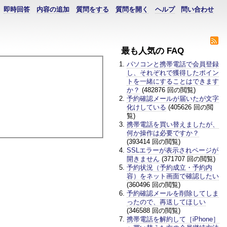
即時回答
内容の追加
質問をする
質問を開く
ヘルプ
問い合わせ
最も人気の FAQ
パソコンと携帯電話で会員登録
し、それぞれで獲得したポイン
トを一緒にすることはできます
か？
(482876 回の閲覧)
予約確認メールが届いたが文字
化けしている
(405626 回の閲
覧)
携帯電話を買い替えましたが、
何か操作は必要ですか？
(393414 回の閲覧)
SSLエラーが表示されページが
開きません
(371707 回の閲覧)
予約状況（予約成立・予約内
容）をネット画面で確認したい
(360496 回の閲覧)
予約確認メールを削除してしま
ったので、再送してほしい
(346588 回の閲覧)
携帯電話を解約して［iPhone］