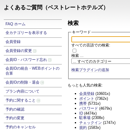
よくあるご質問（ベストレートホテルズ）
検索
FAQ ホーム
キーワード
全カテゴリーを表示する
会員登録
すべての言語での検索:
会員登録の変更
検索 ...
会員ID・パスワード忘れ
会員IDの統合・WEBポイントの
検索プラグインの追加
合算
会員IDの削除・退会
もっとも人気の検索:
プラン内容について
会員登録
(10601x)
ポイント
(7362x)
予約に関すること
携帯
(5731x)
パスワード
(4679x)
予約の確認
ID
(4474x)
駐車場
(2308x)
予約の変更
チェックイン
(1747x)
予約のキャンセル
規約
(1583x)